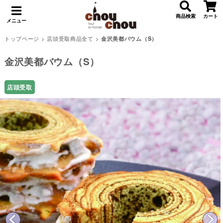
商品検索
カート
メニュー
トップページ
>
店頭受取商品全て
>
金沢美都バウム（S）
金沢美都バウム（S）
店頭受取