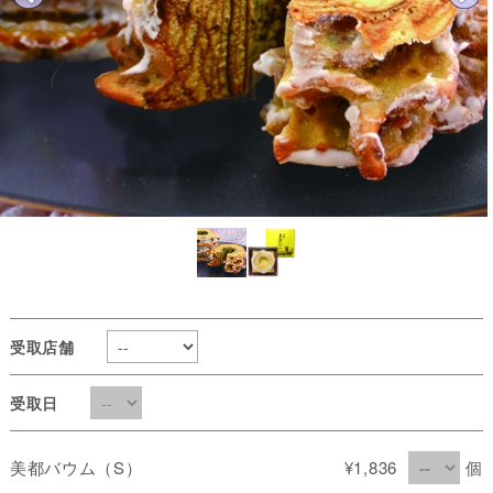
受取店舗
受取日
美都バウム（S）
¥1,836
個